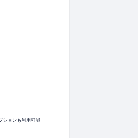
。
。
プションも利用可能