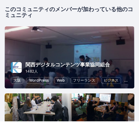
このコミュニティのメンバーが加わっている他のコ
ミュニティ
関西デジタルコンテンツ事業協同組合
1482人
大阪
WordPress
Web
フリーランス
ビジネス
ECマ
コワーキングスペースBlue+(ブルータス)主催イベント
4647人